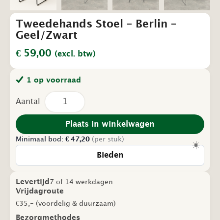
Tweedehands Stoel – Berlin –
Geel/Zwart
€
59,00
(excl. btw)
1 op voorraad
Tweedehands
Stoel
–
Berlin
Plaats in winkelwagen
–
Minimaal bod:
Geel/Zwart
€
47,20
(per stuk)
☀️
aantal
Bieden
Levertijd
7 of 14 werkdagen
Vrijdagroute
€35,- (voordelig & duurzaam)
Bezorgmethodes