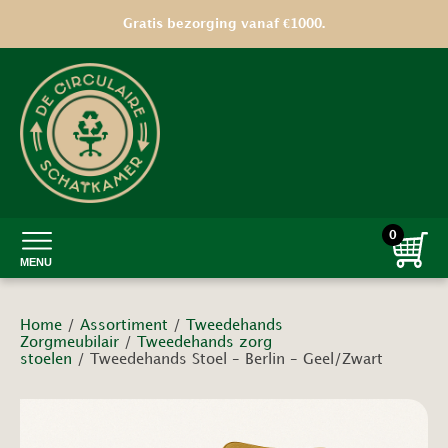
Gratis bezorging vanaf €1000.
0
MENU
Home
/
Assortiment
/
Tweedehands
Zorgmeubilair
/
Tweedehands zorg
stoelen
/ Tweedehands Stoel – Berlin – Geel/Zwart