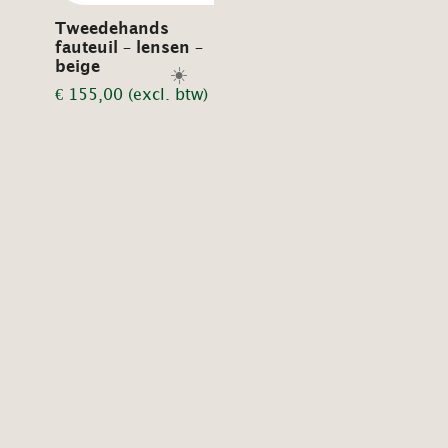
Tweedehands
fauteuil – lensen –
beige
☀️
€
155,00
(excl. btw)