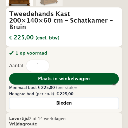
Tweedehands Kast –
200×140×60 cm – Schatkamer –
Bruin
€
225,00
(excl. btw)
1 op voorraad
Tweedehands
Kast
–
200×140×60
Plaats in winkelwagen
cm
☀️
Minimaal bod:
–
€
225,00
(per stuk)
•
Schatkamer
Hoogste bod (per stuk):
€
225,00
–
Bruin
Bieden
aantal
Levertijd
7 of 14 werkdagen
Vrijdagroute