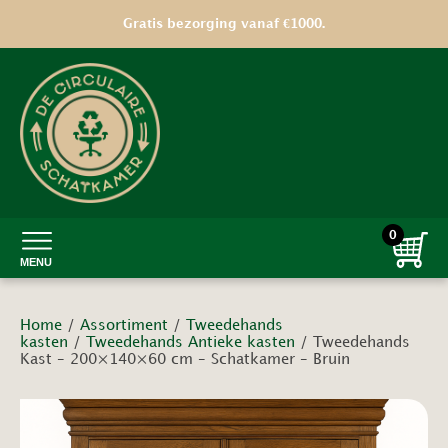
Gratis bezorging vanaf €1000.
0
MENU
Home
/
Assortiment
/
Tweedehands
kasten
/
Tweedehands Antieke kasten
/ Tweedehands
Kast – 200×140×60 cm – Schatkamer – Bruin