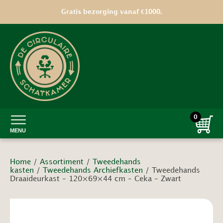
Gratis bezorging vanaf €1000.
0
MENU
Home
/
Assortiment
/
Tweedehands
kasten
/
Tweedehands Archiefkasten
/ Tweedehands
Draaideurkast – 120×69×44 cm – Ceka – Zwart