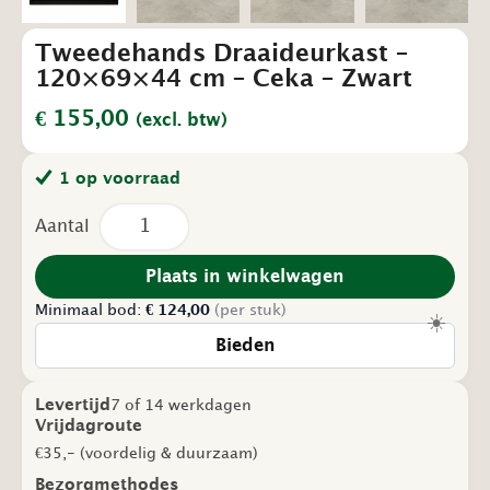
Tweedehands Draaideurkast –
120×69×44 cm – Ceka – Zwart
€
155,00
(excl. btw)
1 op voorraad
Tweedehands
Draaideurkast
–
120×69×44
Plaats in winkelwagen
cm
Minimaal bod:
–
€
124,00
(per stuk)
☀️
Ceka
Bieden
–
Zwart
aantal
Levertijd
7 of 14 werkdagen
Vrijdagroute
€35,- (voordelig & duurzaam)
Bezorgmethodes