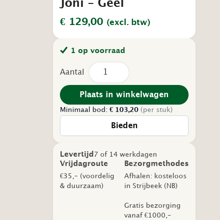
Joni – Geel
€
129,00
(excl. btw)
1 op voorraad
Tweedehands
Zorgstoel
–
Satelliet
Plaats in winkelwagen
Joni
Minimaal bod:
–
€
103,20
(per stuk)
Geel
Bieden
aantal
Levertijd
7 of 14 werkdagen
Vrijdagroute
Bezorgmethodes
€35,- (voordelig
Afhalen: kosteloos
& duurzaam)
in Strijbeek (NB)
Gratis bezorging
vanaf €1000,-