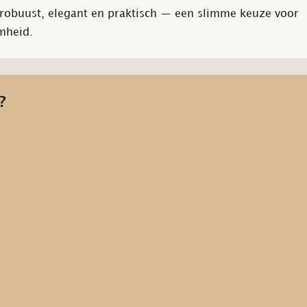
s robuust, elegant en praktisch — een slimme keuze voor
mheid.
?