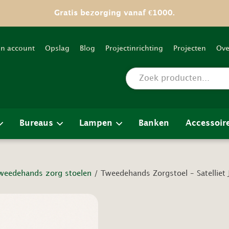
Gratis bezorging vanaf €1000.
jn account
Opslag
Blog
Projectinrichting
Projecten
Ove
Bureaus
Lampen
Banken
Accessoir
weedehands zorg stoelen
/ Tweedehands Zorgstoel – Satelliet 