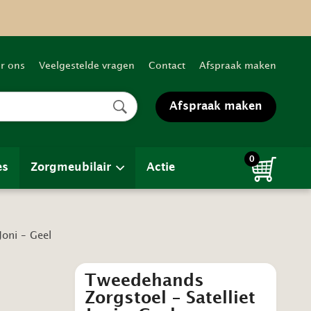
r ons
Veelgestelde vragen
Contact
Afspraak maken
Afspraak maken
0
es
Zorgmeubilair
Actie
Joni – Geel
Tweedehands
Zorgstoel – Satelliet