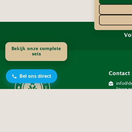
Vo
Bekijk onze complete
sets
Contact
Bel ons direct
info@de
Stuur e
06-421
Bel ons
WhatsA
Stuur e