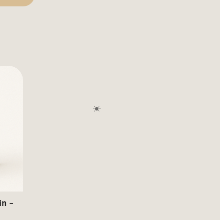
☀️
in –