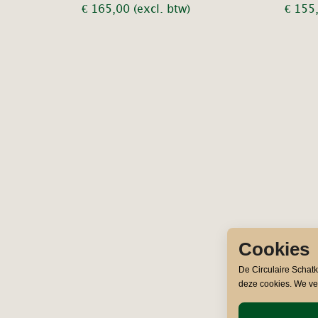
€
165,00
(excl. btw)
€
155
Cookies
De Circulaire Schat
deze cookies. We ve