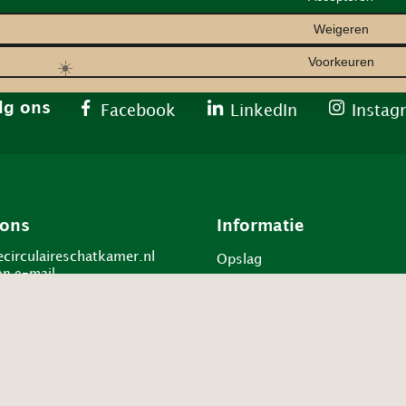
Weigeren
Voorkeuren
☀️
lg ons
Facebook
LinkedIn
Instag
 ons
Informatie
circulaireschatkamer.nl
Opslag
en e-mail
Projecten
Over ons
34185
 op
Assortiment
Veelgestelde vragen
pp
Bestellen en bezorgen
en WhatsApp
Retourneren