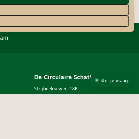
ram
De Circulaire Schatkamer
💬 Stel je vraag
Strijbeekseweg 48B
Strijbeek
Alleen op afspraak
KVK 83796363