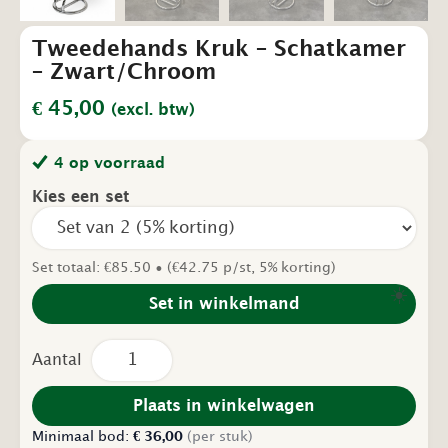
Tweedehands Kruk – Schatkamer
– Zwart/Chroom
€
45,00
(excl. btw)
4 op voorraad
Kies een set
Set totaal: €85.50 • (€42.75 p/st, 5% korting)
☀️
Set in winkelmand
Tweedehands
Kruk
–
Schatkamer
Plaats in winkelwagen
–
Minimaal bod:
Zwart/Chroom
€
36,00
(per stuk)