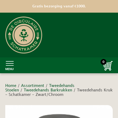
Gratis bezorging vanaf €1000.
0
MENU
Home
/
Assortiment
/
Tweedehands
Stoelen
/
Tweedehands Barkrukken
/ Tweedehands Kruk
– Schatkamer – Zwart/Chroom