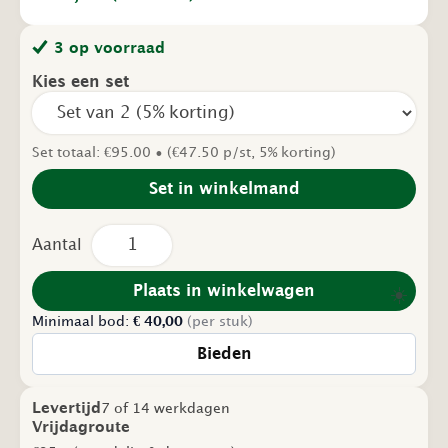
3 op voorraad
Kies een set
Set totaal: €95.00 • (€47.50 p/st, 5% korting)
Set in winkelmand
Tweedehands
Klaptafel
–
160x80
Plaats in winkelwagen
☀️
–
Minimaal bod:
Schatkamer
€
40,00
(per stuk)
–
Bieden
Wit
aantal
Levertijd
7 of 14 werkdagen
Vrijdagroute