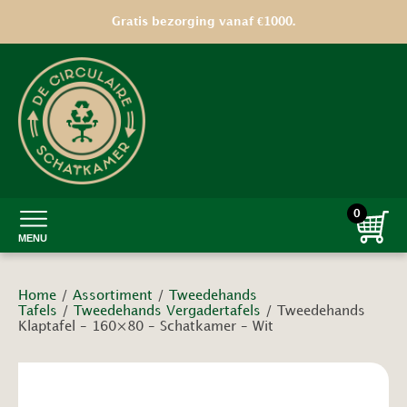
Gratis bezorging vanaf €1000.
0
MENU
Home
/
Assortiment
/
Tweedehands
Tafels
/
Tweedehands Vergadertafels
/ Tweedehands
Klaptafel – 160×80 – Schatkamer – Wit