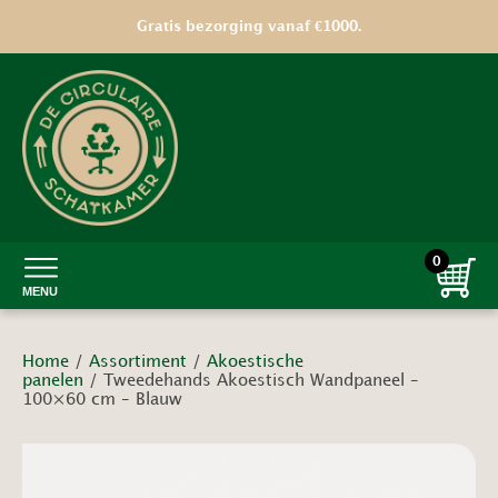
Gratis bezorging vanaf €1000.
0
MENU
Home
/
Assortiment
/
Akoestische
panelen
/ Tweedehands Akoestisch Wandpaneel –
100×60 cm – Blauw