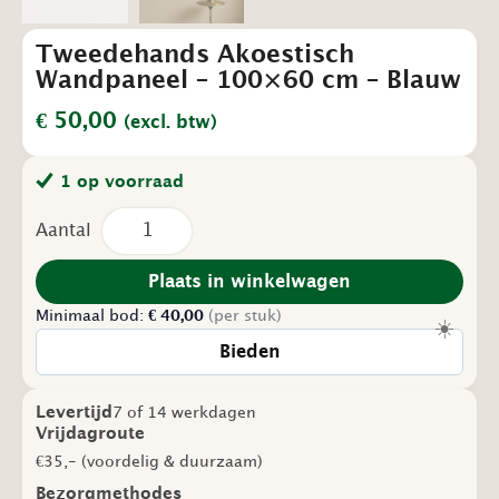
Tweedehands Akoestisch
Wandpaneel – 100×60 cm – Blauw
€
50,00
(excl. btw)
1 op voorraad
Tweedehands
Akoestisch
Wandpaneel
–
Plaats in winkelwagen
100×60
Minimaal bod:
cm
€
40,00
(per stuk)
☀️
–
Bieden
Blauw
aantal
Levertijd
7 of 14 werkdagen
Vrijdagroute
€35,- (voordelig & duurzaam)
Bezorgmethodes