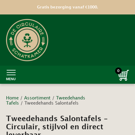
Op = op | unieke tweedehands vondsten
Gratis bezorging vanaf €1000.
0
MENU
Home
/
Assortiment
/
Tweedehands
Tafels
/ Tweedehands Salontafels
Tweedehands Salontafels –
Circulair, stijlvol en direct