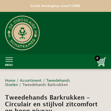
Op = op | unieke tweedehands vondsten
Gratis bezorging vanaf €1000.
0
MENU
Home
/
Assortiment
/
Tweedehands
Stoelen
/ Tweedehands Barkrukken
Tweedehands Barkrukken –
Circulair en stijlvol zitcomfort