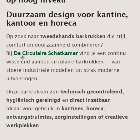
op hoog niveau
Duurzaam design voor kantine,
kantoor en horeca
Op zoek naar
tweedehands barkrukken
die stijl,
comfort en duurzaamheid combineren?
Bij
De Circulaire Schatkamer
vind je een continu
☀️
wisselend aanbod circulaire barkrukken — van
stoere industriële modellen tot strak moderne
uitvoeringen.
Onze barkrukken zijn
technisch gecontroleerd
,
hygiënisch gereinigd
en
direct inzetbaar
.
Ideaal voor gebruik in
kantines, horeca,
ontvangstruimtes, zorginstellingen of creatieve
werkplekken
.