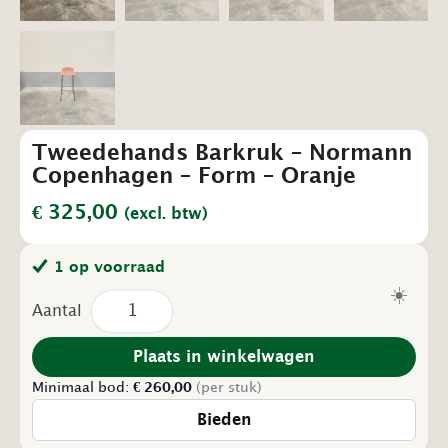
Tweedehands Barkruk – Normann
Copenhagen – Form – Oranje
€
325,00
(excl. btw)
1 op voorraad
☀️
Tweedehands
Barkruk
–
Normann
Plaats in winkelwagen
Copenhagen
Minimaal bod:
-
€
260,00
(per stuk)
Form
Bieden
–
Oranje