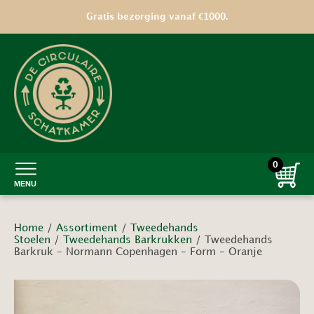
Gratis bezorging vanaf €1000.
0
MENU
Home
/
Assortiment
/
Tweedehands
Stoelen
/
Tweedehands Barkrukken
/ Tweedehands
Barkruk – Normann Copenhagen – Form – Oranje