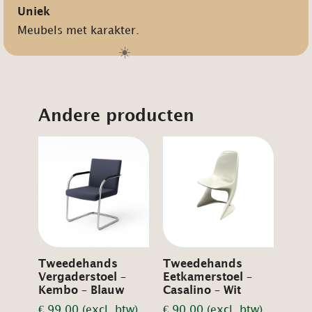
Uniek
Meubels met karakter.
☀️
Andere producten
Tweedehands
Tweedehands
Vergaderstoel –
Eetkamerstoel –
Kembo – Blauw
Casalino – Wit
€
99,00
(excl. btw)
€
90,00
(excl. btw)