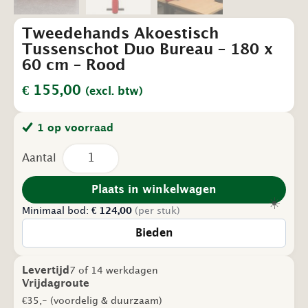
Tweedehands Akoestisch
Tussenschot Duo Bureau – 180 x
60 cm – Rood
€
155,00
(excl. btw)
1 op voorraad
Tweedehands
Akoestisch
Tussenschot
Duo
Plaats in winkelwagen
Bureau
☀️
Minimaal bod:
-
€
124,00
(per stuk)
180
Bieden
x
60
cm
Levertijd
7 of 14 werkdagen
-
Vrijdagroute
Rood
aantal
€35,- (voordelig & duurzaam)