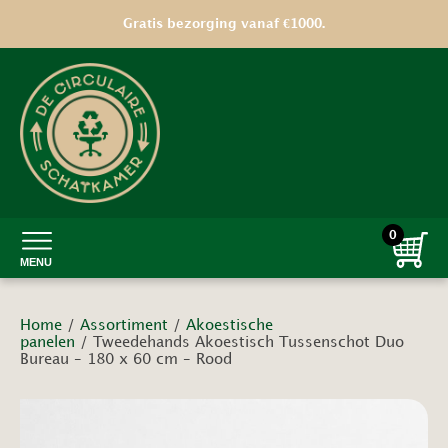
Gratis bezorging vanaf €1000.
0
MENU
Home
/
Assortiment
/
Akoestische
panelen
/ Tweedehands Akoestisch Tussenschot Duo
Bureau – 180 x 60 cm – Rood