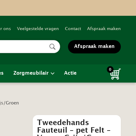
r ons
Veelgestelde vragen
Contact
Afspraak maken
Afspraak maken
0
es
Zorgmeubilair
Actie
ijs/Groen
Tweedehands
Fauteuil – pet Felt –