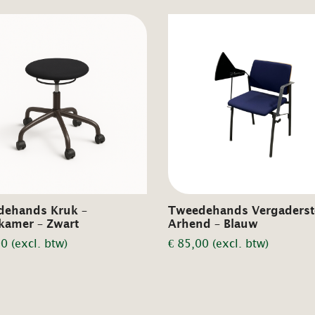
dehands Kruk –
Tweedehands Vergadersto
kamer – Zwart
Arhend – Blauw
00
(excl. btw)
€
85,00
(excl. btw)