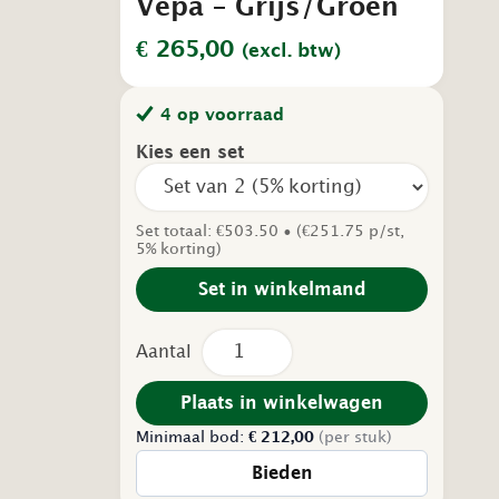
Vepa – Grijs/Groen
€
265,00
(excl. btw)
4 op voorraad
Kies een set
Set totaal: €503.50 • (€251.75 p/st,
5% korting)
Set in winkelmand
Tweedehands
Fauteuil
-
pet
Plaats in winkelwagen
Felt
Minimaal bod:
-
€
212,00
(per stuk)
Vepa
Bieden
-
Grijs/Groen