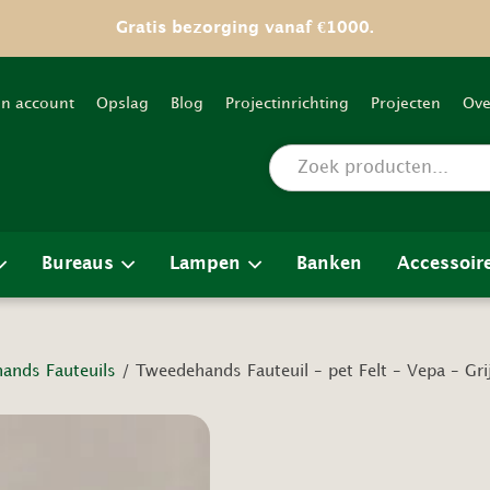
Gratis bezorging vanaf €1000.
jn account
Opslag
Blog
Projectinrichting
Projecten
Ove
Bureaus
Lampen
Banken
Accessoir
ands Fauteuils
/ Tweedehands Fauteuil – pet Felt – Vepa – Gr