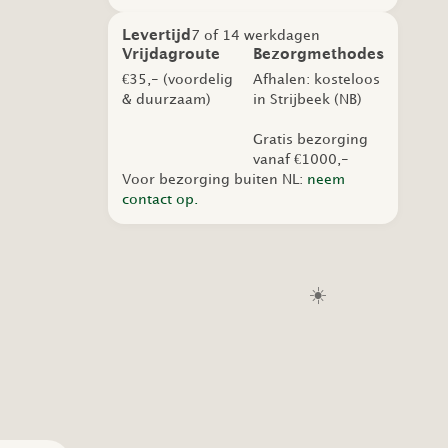
aantal
Levertijd
7 of 14 werkdagen
Vrijdagroute
Bezorgmethodes
€35,- (voordelig
Afhalen: kosteloos
& duurzaam)
in Strijbeek (NB)
Gratis bezorging
vanaf €1000,-
Voor bezorging buiten NL:
neem
contact op.
☀️