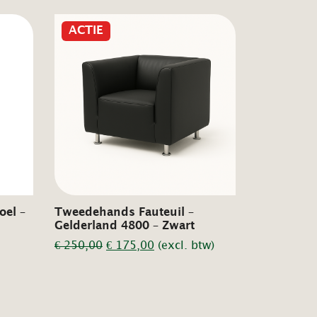
ACTIE
el –
Tweedehands Fauteuil –
Gelderland 4800 – Zwart
Oorspronkelijke
Huidige
€
250,00
€
175,00
(excl. btw)
prijs
prijs
was:
is:
€ 250,00.
€ 175,00.