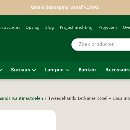
Gratis bezorging vanaf €1000.
jn account
Opslag
Blog
Projectinrichting
Projecten
Ove
Bureaus
Lampen
Banken
Accessoir
ands Kantinestoelen
/ Tweedehands Eetkamerstoel – Casalino