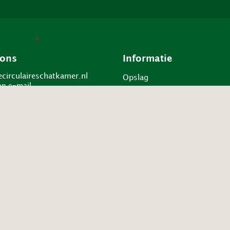
☀️
 ons
Informatie
circulaireschatkamer.nl
Opslag
en e-mail
Projecten
Over ons
34185
 op
Assortiment
Veelgestelde vragen
pp
Bestellen en bezorgen
en WhatsApp
Retourneren
Contact