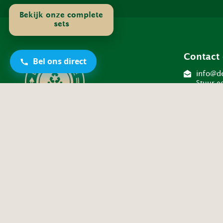
Bekijk onze complete
sets
Contact
Bel ons direct
info@de
Stuur e
06-421
Bel ons
WhatsA
Stuur e