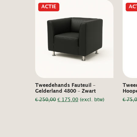
ACTIE
AC
Tweedehands Fauteuil –
Tweed
Gelderland 4800 – Zwart
Hoope
Oorspronkelijke
Huidige
€
250,00
€
175,00
(excl. btw)
€
75,
prijs
prijs
was:
is:
€ 250,00.
€ 175,00.