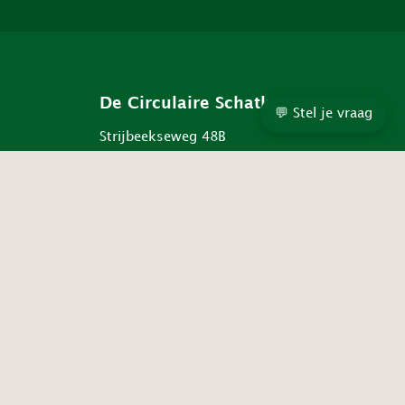
De Circulaire Schatkamer
💬 Stel je vraag
Strijbeekseweg 48B
Strijbeek
Alleen op afspraak
KVK 83796363