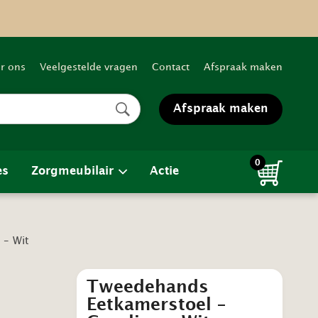
r ons
Veelgestelde vragen
Contact
Afspraak maken
Afspraak maken
0
es
Zorgmeubilair
Actie
 – Wit
Tweedehands
Eetkamerstoel –