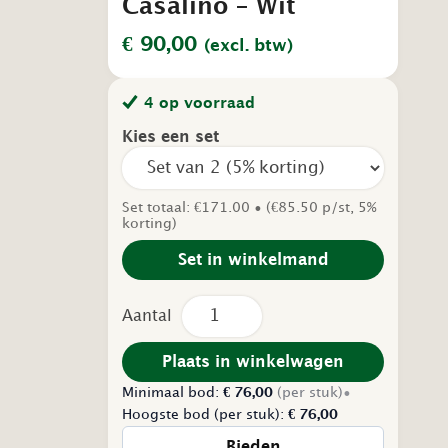
Casalino – Wit
€
90,00
(excl. btw)
4 op voorraad
Kies een set
Set totaal: €171.00 • (€85.50 p/st, 5%
korting)
Set in winkelmand
Tweedehands
Eetkamerstoel
–
Casalino
Plaats in winkelwagen
–
Minimaal bod:
Wit
€
76,00
(per stuk)
•
aantal
Hoogste bod (per stuk):
€
76,00
Bieden