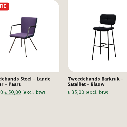
TIE
ehands Stoel – Lande
Tweedehands Barkruk –
r – Paars
Satelliet – Blauw
Oorspronkelijke
Huidige
00
€
50,00
(excl. btw)
€
35,00
(excl. btw)
prijs
prijs
was:
is:
€ 75,00.
€ 50,00.